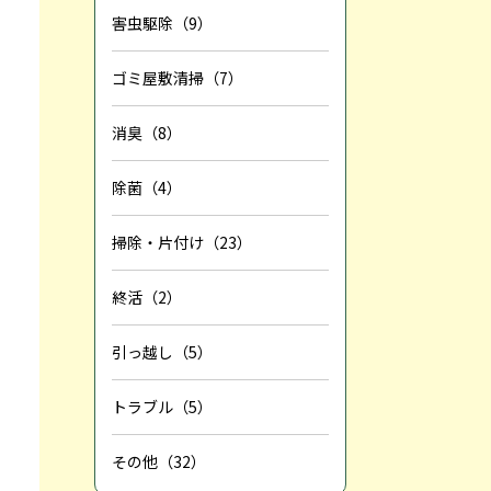
害虫駆除（9）
ゴミ屋敷清掃（7）
消臭（8）
除菌（4）
掃除・片付け（23）
終活（2）
引っ越し（5）
トラブル（5）
その他（32）