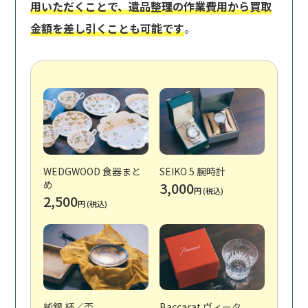
用いただくことで、遺品整理の作業費用から買取
金額を差し引くことも可能です
。
WEDGWOOD 食器まと
SEIKO 5 腕時計
め
3,000
円 (税込)
2,500
円 (税込)
純銀 杯／盃
Baccarat ヴィータ