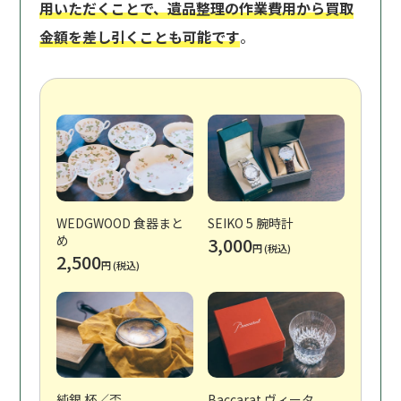
用いただくことで、遺品整理の作業費用から買取
金額を差し引くことも可能です
。
WEDGWOOD 食器まと
SEIKO 5 腕時計
め
3,000
円 (税込)
2,500
円 (税込)
純銀 杯／盃
Baccarat ヴィータ