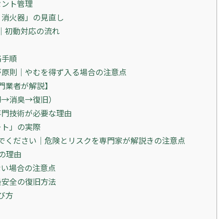
セント管理
・消火器」の見直し
｜初動対応の流れ
絡手順
が原則｜やむを得ず入る場合の注意点
門業者が解説】
掃→消臭→復旧）
専門技術が必要な理由
ート」の実際
でください｜危険とリスクを専門家が解説きの注意点
の理由
ない場合の注意点
最安全の復旧方法
び方