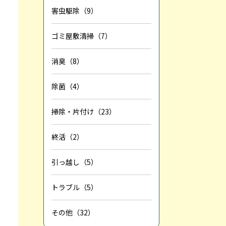
害虫駆除（9）
ゴミ屋敷清掃（7）
消臭（8）
除菌（4）
掃除・片付け（23）
終活（2）
引っ越し（5）
トラブル（5）
その他（32）